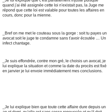
_Je lui explique que c'est parfaitement injuste puisque
quand j'ai été assignée cette loi n'existait pas, la Juge me
répond que cette loi est valable pour toutes les affaires en
cours, donc pour la mienne.
_Bref on me met le couteau sous la gorge : soit tu payes un
avocat soit le juge te condamne sans t'avoir écoutée … Un
infect chantage.
_Je suis effondrée, contre mon gré, le choisis un avocat, je
lui explique la situation et comme la date du procès est fixé
en janvier je lui envoie immédiatement mes conclusions.
_Je lui explique bien que toute cette affaire dure depuis un
an et demi, qu'elle est sans cesse repoussée et qu'il doit