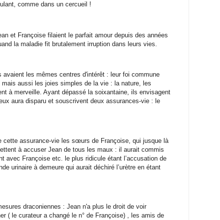
oulant, comme dans un cercueil !
ean et Françoise filaient le parfait amour depuis des années
uand la maladie fit brutalement irruption dans leurs vies.
ls avaient les mêmes centres d'intérêt : leur foi commune
mais aussi les joies simples de la vie : la nature, les
ent à merveille. Ayant dépassé la soixantaine, ils envisagent
d'eux aura disparu et souscrivent deux assurances-vie : le
e cette assurance-vie les sœurs de Françoise, qui jusque là
ettent à accuser Jean de tous les maux : il aurait commis
nt avec Françoise etc. le plus ridicule étant l’accusation de
de urinaire à demeure qui aurait déchiré l’urètre en étant
esures draconiennes : Jean n'a plus le droit de voir
oner ( le curateur a changé le n° de Françoise) , les amis de