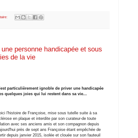
aire:
er une personne handicapée et sous
ies de la vie
'est particulièrement ignoble de priver une handicapée
es quelques joies qui lui restent dans sa vie...
oici l'histoire de Françoise, mise sous tutelle suite à sa
clérose en plaque et interdite par son curateur-de toute
elation avec ses anciens amis et son compagnon depuis
ujourd'hui près de sept ans Françoise étant empêchée de
ortir depuis janvier 2015, isolée et clouée sur son fauteuil