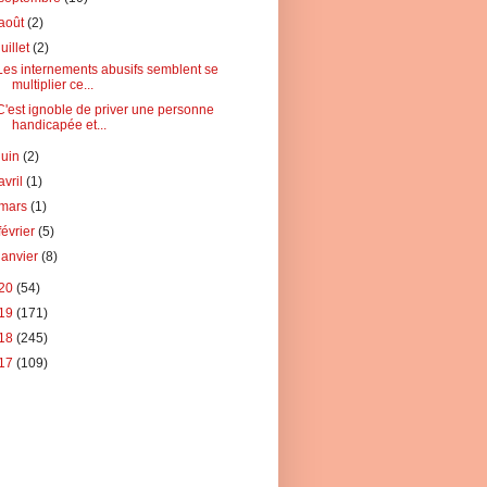
août
(2)
juillet
(2)
Les internements abusifs semblent se
multiplier ce...
C'est ignoble de priver une personne
handicapée et...
juin
(2)
avril
(1)
mars
(1)
février
(5)
janvier
(8)
20
(54)
19
(171)
18
(245)
17
(109)