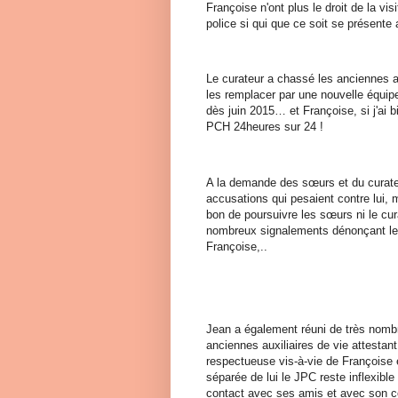
Françoise n'ont plus le droit de la vis
police si qui que ce soit se présente
Le curateur a chassé les anciennes au
les remplacer par une nouvelle équip
dès juin 2015… et Françoise, si j'ai b
PCH 24heures sur 24 !
A la demande des sœurs et du curateu
accusations qui pesaient contre lui, m
bon de poursuivre les sœurs ni le cu
nombreux signalements dénonçant le
Françoise,..
Jean a également réuni de très nom
anciennes auxiliaires de vie attestan
respectueuse vis-à-vie de Françoise e
séparée de lui le JPC reste inflexible
contact avec ses amis et avec son co