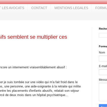
T LES AVOCATS
CONTACT
MENTIONS LEGALES
FORMU
Reche
fs semblent se multiplier ces
Formul
Nom
E-mai
ncore un internement vraisemblablement abusif :
Mess
ier je suis tombée sur une vidéo qui m'a fait froid dans le
os, une personne, une aide-soignante à la retraite qui milite
ontre les placements d'enfants abusifs, relatait son séjour
orcé de deux mois dans un hôpital psychiatrique...