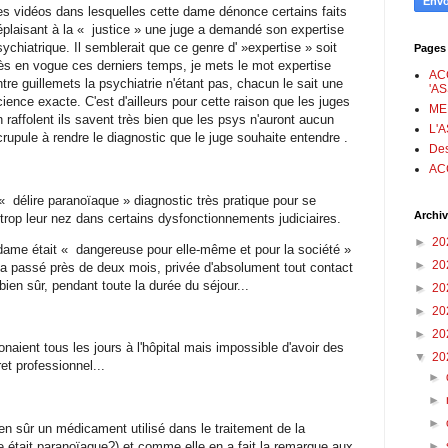
es vidéos dans lesquelles cette dame dénonce certains faits
éplaisant à la « justice » une juge a demandé son expertise
sychiatrique. Il semblerait que ce genre d' »expertise » soit
Pages
rès en vogue ces derniers temps, je mets le mot expertise
AC
ntre guillemets la psychiatrie n'étant pas, chacun le sait une
'A
cience exacte. C'est d'ailleurs pour cette raison que les juges
ME
n raffolent ils savent très bien que les psys n'auront aucun
L'
crupule à rendre le diagnostic que le juge souhaite entendre .
Des
AC
« délire paranoïaque » diagnostic très pratique pour se
Archiv
trop leur nez dans certains dysfonctionnements judiciaires.
►
20
 dame était « dangereuse pour elle-même et pour la société »
►
20
e a passé près de deux mois, privée d'absolument tout contact
bien sûr, pendant toute la durée du séjour...
►
20
►
20
►
20
naient tous les jours à l'hôpital mais impossible d'avoir des
▼
20
t professionnel...
►
►
►
ien sûr un médicament utilisé dans le traitement de la
►
lle était paranoïaque?) et comme elle en a fait la remarque aux