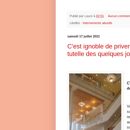
Publié par
Laure
à
02:01
Aucun comment
Libellés :
Internements abusifs
samedi 17 juillet 2021
C'est ignoble de priv
tutelle des quelques jo
C
d
V
s
r
a
s