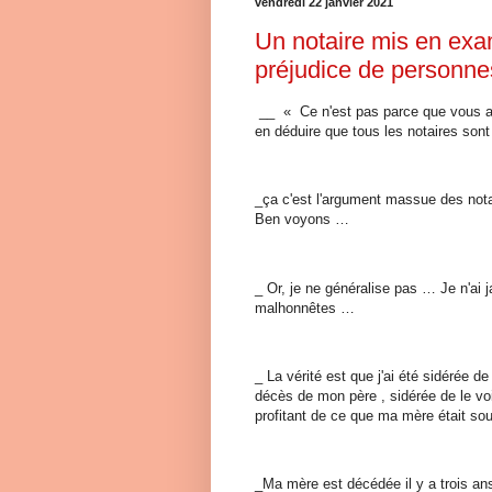
vendredi 22 janvier 2021
Un notaire mis en ex
préjudice de personnes
__ « Ce n'est pas parce que vous av
en déduire que tous les notaires so
_ça c'est l'argument massue des not
Ben voyons …
_ Or, je ne généralise pas … Je n'ai j
malhonnêtes …
_ La vérité est que j'ai été sidérée d
décès de mon père , sidérée de le voi
profitant de ce que ma mère était so
_Ma mère est décédée il y a trois ans