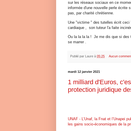
sur les réseaux sociaux en ce momen
informée d'une nouvelle perle écrite 
pas, par charité chrétienne.
Une "victime " des tutelles écrit ceci
cardiaque , son tuteur l'a faite inciné
Ou la la la la ! Je me dis que si des
se marrer .
Publié par
Laure
à
05:25
Aucun comment
mardi 12 janvier 2021
1 milliard d'Euros, c'e
protection juridique d
UNAF - L’Unaf, la Fnat et l’Unapei p
les gains socio-économiques de la pr