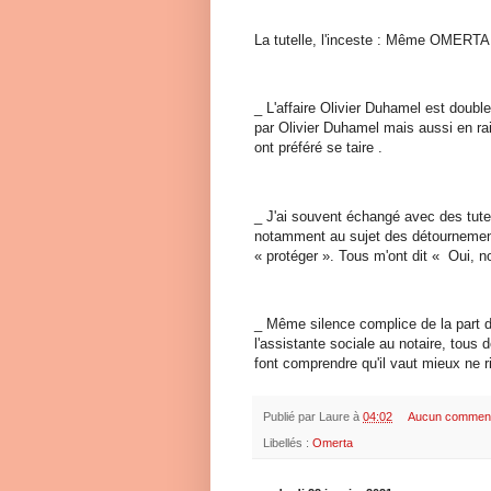
La tutelle, l'inceste : Même OMERTA
_ L'affaire Olivier Duhamel est doub
par Olivier Duhamel mais aussi en rai
ont préféré se taire .
_ J'ai souvent échangé avec des tuteu
notamment au sujet des détournement
« protéger ». Tous m'ont dit « Oui, 
_ Même silence complice de la part de
l'assistante sociale au notaire, tous
font comprendre qu'il vaut mieux ne ri
Publié par
Laure
à
04:02
Aucun comment
Libellés :
Omerta