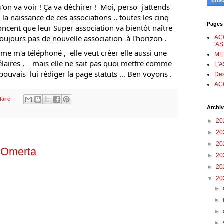
'on va voir ! Ça va déchirer !  Moi, perso  j'attends 
la naissance de ces associations .. toutes les cinq 
Pages
ncent que leur Super association va bientôt naître 
toujours pas de nouvelle association  à l'horizon .
AC
'A
ame m'a téléphoné ,  elle veut créer elle aussi une 
ME
élaires ,    mais elle ne sait pas quoi mettre comme 
L'
 pouvais  lui rédiger la page statuts … Ben voyons .
Des
AC
aire:
Archiv
►
20
►
20
►
20
 l'Omerta
►
20
►
20
▼
20
►
►
►
►