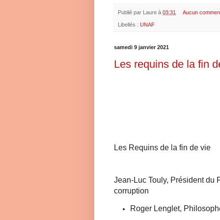
Publié par
Laure
à
03:31
Aucun comment
Libellés :
UNAF
samedi 9 janvier 2021
Les requins de la fin d
Les Requins de la fin de vie
Jean-Luc Touly, Président du F
corruption
Roger Lenglet, Philosophe,