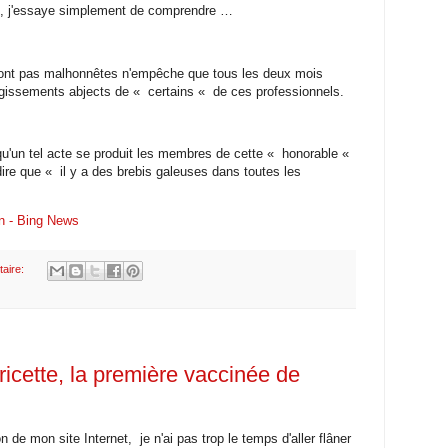
puis, j'essaye simplement de comprendre …
 sont pas malhonnêtes n'empêche que tous les deux mois
 agissements abjects de « certains « de ces professionnels.
 qu'un tel acte se produit les membres de cette « honorable «
dire que « il y a des brebis galeuses dans toutes les
en - Bing News
aire:
icette, la première vaccinée de
n de mon site Internet, je n'ai pas trop le temps d'aller flâner