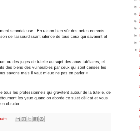
►
►
►
►
lement scandaleuse : En raison bien sûr des actes commis
►
son de l'assourdissant silence de tous ceux qui savaient et
►
▼
rs ou des juges de tutelle au sujet des abus tutélaires, et
s des biens des vulnérables par ceux qui sont censés les
nous savons mais il vaut mieux ne pas en parler «
 tous les professionnels qui gravitent autour de la tutelle, de
 détournent les yeux quand on aborde ce sujet délicat et vous
en ébruiter ...
aire: