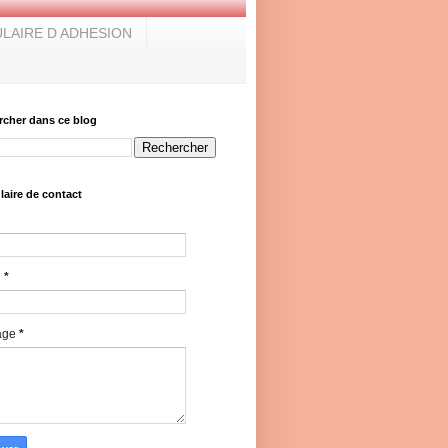
LAIRE D ADHESION
rcher dans ce blog
aire de contact
l
*
age
*