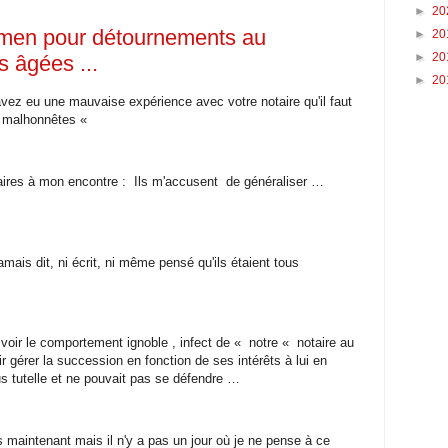
►
20
amen pour détournements au
►
20
►
20
 âgées ...
►
20
ez eu une mauvaise expérience avec votre notaire qu'il faut
nt malhonnêtes «
aires à mon encontre : Ils m'accusent de généraliser …
amais dit, ni écrit, ni même pensé qu'ils étaient tous
e voir le comportement ignoble , infect de « notre « notaire au
r gérer la succession en fonction de ses intérêts à lui en
us tutelle et ne pouvait pas se défendre …
 maintenant mais il n'y a pas un jour où je ne pense à ce