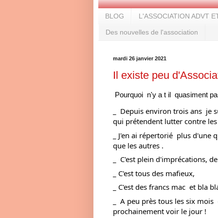
BLOG
L'ASSOCIATION ADVT E
Des nouvelles de l'association
mardi 26 janvier 2021
Il existe peu d'Associa
Pourquoi  n'y a t il  quasiment p
_  Depuis environ trois ans  je s
qui prétendent lutter contre les 
_ J'en ai répertorié  plus d'une 
que les autres .
_  C'est plein d'imprécations, d
_ C'est tous des mafieux, 
_ C'est des francs mac  et bla bl
_  A peu près tous les six mois  
prochainement voir le jour !