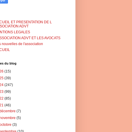
CUEIL ET PRESENTATION DE L
SSOCIATION ADVT
NTIONS LEGALES
ASSOCIATION ADVT ET LES AVOCATS
 nouvelles de l'association
CUEIL
es du blog
26
(15)
25
(39)
24
(247)
23
(99)
22
(85)
21
(46)
décembre
(7)
novembre
(5)
octobre
(3)
septembre
(10)