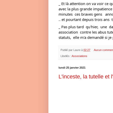
_ Et là attention on va voir ce qu
avec la plus grande impatience  
minutes  ces braves gens   anno
.. et pourtant depuis trois ans  
_ Pas plus tard  qu'hier,  une  d
association  contre les abus tut
statuts,  elle m'a demandé si je
Publié par
Laure
à
02:27
Aucun comment
Libellés :
Associations
lundi 25 janvier 2021
L'inceste, la tutelle et