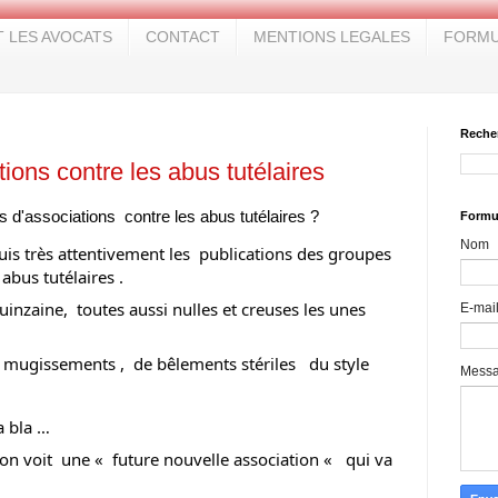
T LES AVOCATS
CONTACT
MENTIONS LEGALES
FORMU
Reche
tions contre les abus tutélaires
as d'associations  contre les abus tutélaires ?
Formul
Nom
uis très attentivement les  publications des groupes  
abus tutélaires .
quinzaine,  toutes aussi nulles et creuses les unes 
E-mai
e mugissements ,  de bêlements stériles   du style 
Mess
a bla …
on voit  une «  future nouvelle association «   qui va 