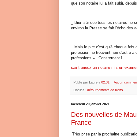
que son notaire lui a fait subir, de
_ Bien sûr que tous les notaires ne
environ la Presse se fait l'écho des
_ Mais le pire c'est qu'à chaque fois
profession ne trouvent rien d'autre à 
professions ». Consternant !
saint brieux un notaire mis en exam
Publié par
Laure
à
02:31
Aucun comment
Libellés :
détournements de biens
mercredi 20 janvier 2021
Des nouvelles de Maur
France
Très prise par la prochaine publicatio