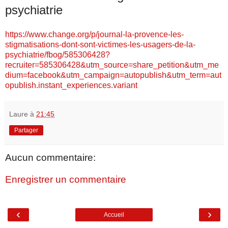
psychiatrie
https://www.change.org/p/journal-la-provence-les-
stigmatisations-dont-sont-victimes-les-usagers-de-la-
psychiatrie/fbog/585306428?
recruiter=585306428&utm_source=share_petition&utm_me
dium=facebook&utm_campaign=autopublish&utm_term=aut
opublish.instant_experiences.variant
Laure
à
21:45
Partager
Aucun commentaire:
Enregistrer un commentaire
‹
›
Accueil