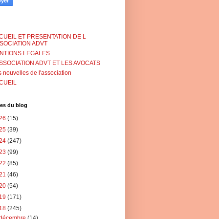
CUEIL ET PRESENTATION DE L
SSOCIATION ADVT
NTIONS LEGALES
ASSOCIATION ADVT ET LES AVOCATS
 nouvelles de l'association
CUEIL
es du blog
26
(15)
25
(39)
24
(247)
23
(99)
22
(85)
21
(46)
20
(54)
19
(171)
18
(245)
décembre
(14)