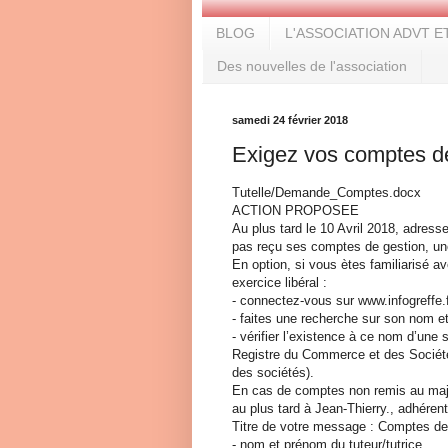
BLOG
L'ASSOCIATION ADVT E
Des nouvelles de l'association
samedi 24 février 2018
Exigez vos comptes de
Tutelle/Demande_Comptes.docx
ACTION PROPOSEE
Au plus tard le 10 Avril 2018, adresse
pas reçu ses comptes de gestion, une
En option, si vous ètes familiarisé 
exercice libéral :
- connectez-vous sur www.infogreffe.f
- faites une recherche sur son nom e
- vérifier l’existence à ce nom d’une 
Registre du Commerce et des Sociét
des sociétés).
En cas de comptes non remis au majeur
au plus tard à Jean-Thierry., adhéren
Titre de votre message : Comptes de 
- nom et prénom du tuteur/tutrice