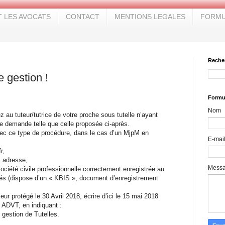
T LES AVOCATS
CONTACT
MENTIONS LEGALES
FORMU
Reche
 gestion !
Formul
Nom
z au tuteur/tutrice de votre proche sous tutelle n’ayant
 demande telle que celle proposée ci-après.
avec ce type de procédure, dans le cas d’un MjpM en
E-mai
r,
t adresse,
Mess
société civile professionnelle correctement enregistrée au
és (dispose d’un « KBIS », document d’enregistrement
 protégé le 30 Avril 2018, écrire d’ici le 15 mai 2018
t ADVT, en indiquant :
gestion de Tutelles.