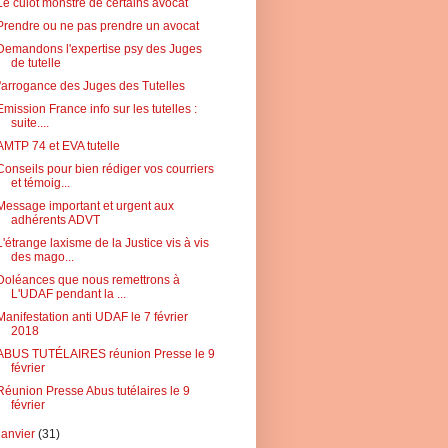
Le culot monstre de certains avocat
Prendre ou ne pas prendre un avocat
Demandons l'expertise psy des Juges
de tutelle
l'arrogance des Juges des Tutelles
Emission France info sur les tutelles :
suite....
AMTP 74 et EVA tutelle
Conseils pour bien rédiger vos courriers
et témoig...
Message important et urgent aux
adhérents ADVT
L'étrange laxisme de la Justice vis à vis
des mago...
Doléances que nous remettrons à
L'UDAF pendant la ...
Manifestation anti UDAF le 7 février
2018
ABUS TUTÉLAIRES réunion Presse le 9
février
Réunion Presse Abus tutélaires le 9
février
janvier
(31)