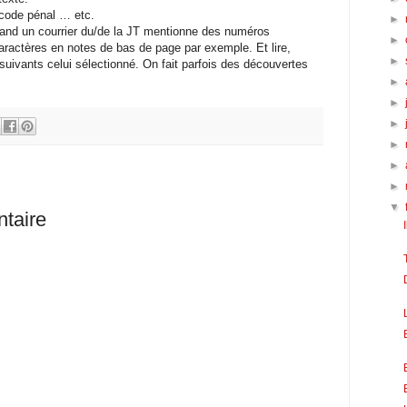
 code pénal … etc.
►
quand un courrier du/de la JT mentionne des numéros
►
caractères en notes de bas de page par exemple. Et lire,
►
 suivants celui sélectionné. On fait parfois des découvertes
►
►
►
►
►
►
▼
taire