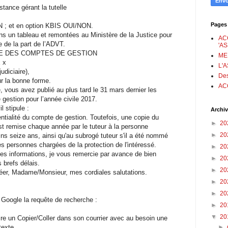
stance gérant la tutelle
Pages
N ; et en option KBIS OUI/NON.
ns un tableau et remontées au Ministère de la Justice pour
AC
e de la part de l’ADVT.
'A
E DES COMPTES DE GESTION
ME
 x
L'
diciaire),
Des
r la bonne forme.
AC
, vous avez publié au plus tard le 31 mars dernier les
gestion pour l’année civile 2017.
l stipule :
Archiv
entialité du compte de gestion. Toutefois, une copie du
►
20
st remise chaque année par le tuteur à la personne
►
20
ins seize ans, ainsi qu'au subrogé tuteur s'il a été nommé
tres personnes chargées de la protection de l'intéressé.
►
20
es informations, je vous remercie par avance de bien
►
20
s brefs délais.
►
20
gréer, Madame/Monsieur, mes cordiales salutations.
►
20
►
20
 Google la requête de recherche :
►
20
▼
20
aire un Copier/Coller dans son courrier avec au besoin une
►
texte.