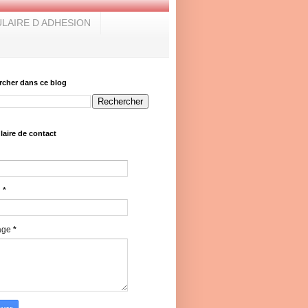
LAIRE D ADHESION
rcher dans ce blog
aire de contact
l
*
age
*