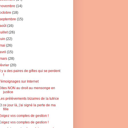
novembre
(14)
octobre
(18)
septembre
(15)
août
(16)
juillet
(26)
juin
(22)
mai
(26)
avril
(15)
mars
(28)
février
(20)
Il y a des paires de gifles qui se perdent
!
Témoignages sur Internet
Dites NON au droit au mensonge en
justice
Les prélèvements bizarres de la tutrice
Et ce jour là, j'ai signé la perte de ma
fille
Exigez vos comptes de gestion !
Exigez vos comptes de gestion !