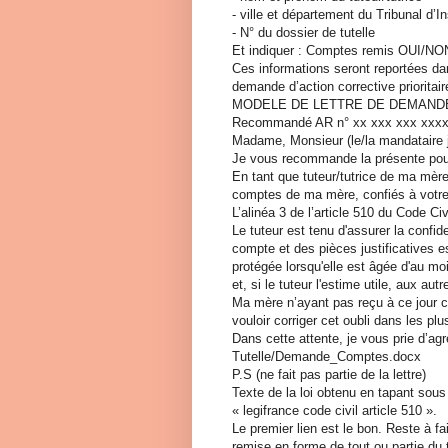
- ville et département du Tribunal d’In
- N° du dossier de tutelle
Et indiquer : Comptes remis OUI/NO
Ces informations seront reportées da
demande d’action corrective prioritair
MODELE DE LETTRE DE DEMAND
Recommandé AR n° xx xxx xxx xxxx
Madame, Monsieur (le/la mandataire ju
Je vous recommande la présente pou
En tant que tuteur/tutrice de ma mère
comptes de ma mère, confiés à votre 
L’alinéa 3 de l’article 510 du Code Civi
Le tuteur est tenu d'assurer la confid
compte et des pièces justificatives e
protégée lorsqu'elle est âgée d'au mo
et, si le tuteur l'estime utile, aux au
Ma mère n’ayant pas reçu à ce jour c
vouloir corriger cet oubli dans les plu
Dans cette attente, je vous prie d’a
Tutelle/Demande_Comptes.docx
P.S (ne fait pas partie de la lettre)
Texte de la loi obtenu en tapant sous
« legifrance code civil article 510 ».
Le premier lien est le bon. Reste à f
remise en forme de tout ou partie du 