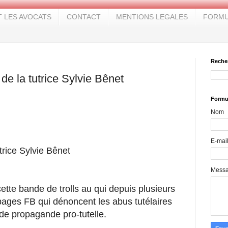
T LES AVOCATS
CONTACT
MENTIONS LEGALES
FORMU
Reche
e la tutrice Sylvie Bênet
Formul
Nom
E-mai
trice Sylvie Bênet
Mess
cette bande de trolls au qui depuis plusieurs
 pages FB qui dénoncent les abus tutélaires
nde propagande pro-tutelle.