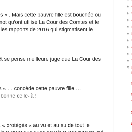
►
►
 « . Mais cette pauvre fille est bouchée ou
►
mot qu'ont utilisé La Cour des Comtes et le
►
les rapports de 2016 qui stigmatisent le
►
►
►
►
nêt se pense meilleure juge que La Cour des
►
▼
is « … concède cette pauvre fille …
 bonne celle-là !
s « protégés « au vu et au su de tout le