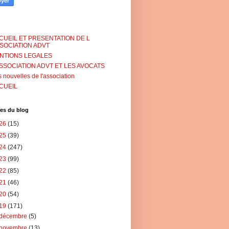
CUEIL ET PRESENTATION DE L
SSOCIATION ADVT
NTIONS LEGALES
ASSOCIATION ADVT ET LES AVOCATS
 nouvelles de l'association
CUEIL
es du blog
26
(15)
25
(39)
24
(247)
23
(99)
22
(85)
21
(46)
20
(54)
19
(171)
décembre
(5)
novembre
(13)