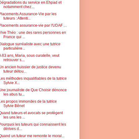
Dégradations du service en Ehpad et
notamment chez...
Placements Assurance-Vie par les
tuteurs : Attenti...
Placements assurance-vie par l'UDAF ...
Vive Théo : une des rares personnes en
France qui ...
Dialogue surréaliste avec une tutrice
particulière...
A 83 ans, Maria, sous curatelle, veut
retrouver s...
Un ancien huissier de justice devenu
tuteur détou...
Les méthodes inqualifiables de la tutrice
Sylvie X...
Une journaliste de Que Choisir dénonce
les abus tu...
Les propos immondes de la tutrice
Sylvie Bênet
Quand tuteurs et avocats se protègent
les uns les ...
Pourquoi les tuteurs qui connaissent les
dérives d...
Quand un tuteur me remonte le moral...