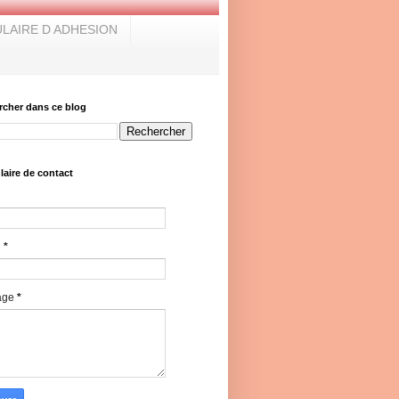
LAIRE D ADHESION
rcher dans ce blog
aire de contact
l
*
age
*