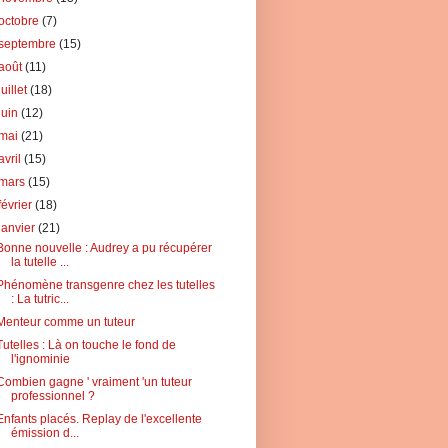
octobre
(7)
septembre
(15)
août
(11)
juillet
(18)
juin
(12)
mai
(21)
avril
(15)
mars
(15)
février
(18)
janvier
(21)
Bonne nouvelle : Audrey a pu récupérer
la tutelle ...
Phénomène transgenre chez les tutelles
: La tutric...
Menteur comme un tuteur
Tutelles : Là on touche le fond de
l'ignominie
Combien gagne ' vraiment 'un tuteur
professionnel ?
Enfants placés. Replay de l'excellente
émission d...