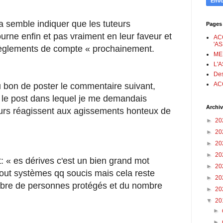
a semble indiquer que les tuteurs
Pages
urne enfin et pas vraiment en leur faveur et
AC
'A
« règlements de compte « prochainement.
ME
L'
Des
AC
cru bon de poster le commentaire suivant,
s le post dans lequel je me demandais
Archiv
eurs réagissent aux agissements honteux de
►
20
►
20
►
20
►
20
 « es dérives c'est un bien grand mot
►
20
tout systèmes qq soucis mais cela reste
►
20
bre de personnes protégés et du nombre
►
20
▼
20
►
►