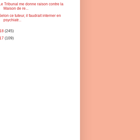
Le Tribunal me donne raison contre la
Maison de re...
Selon ce tuteur, il faudrait interner en
psychiatr...
18
(245)
17
(109)