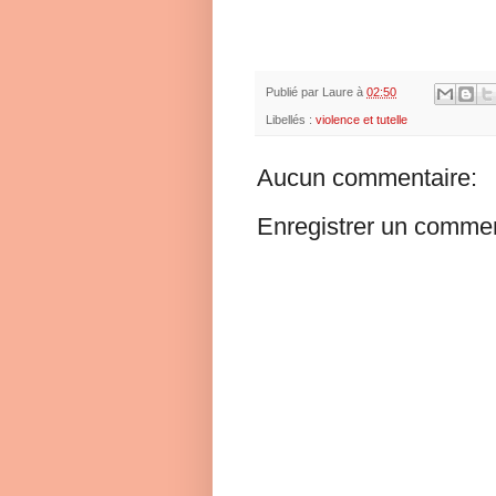
Publié par
Laure
à
02:50
Libellés :
violence et tutelle
Aucun commentaire:
Enregistrer un commen