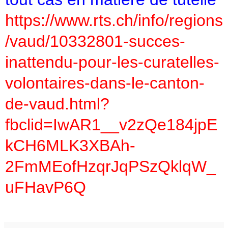
https://www.rts.ch/info/regions
/vaud/10332801-succes-
inattendu-pour-les-curatelles-
volontaires-dans-le-canton-
de-vaud.html?
fbclid=IwAR1__v2zQe184jpE
kCH6MLK3XBAh-
2FmMEofHzqrJqPSzQklqW_
uFHavP6Q