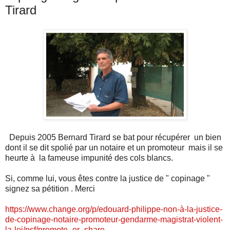
Tirard
Depuis 2005 Bernard Tirard se bat pour récupérer un bien
dont il se dit spolié par un notaire et un promoteur mais il se
heurte à la fameuse impunité des cols blancs.
Si, comme lui, vous êtes contre la justice de " copinage "
signez sa pétition . Merci
https://www.change.org/p/edouard-philippe-non-à-la-justice-
de-copinage-notaire-promoteur-gendarme-magistrat-violent-
la-loi/psf/promote_or_share