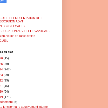
CUEIL ET PRESENTATION DE L
SSOCIATION ADVT
NTIONS LEGALES
ASSOCIATION ADVT ET LES AVOCATS
 nouvelles de l'association
CUEIL
es du blog
26
(15)
25
(39)
24
(247)
23
(99)
22
(85)
21
(46)
20
(54)
19
(171)
décembre
(5)
Le fonctionnaire abusivement interné