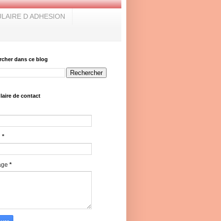
LAIRE D ADHESION
rcher dans ce blog
aire de contact
l
*
age
*