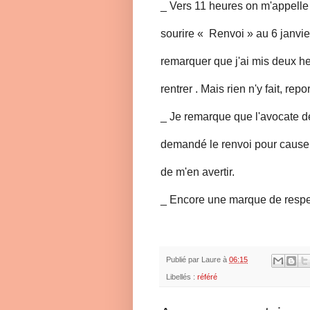
_ Vers 11 heures on m'appelle N
sourire « Renvoi » au 6 janvier
remarquer que j'ai mis deux he
rentrer . Mais rien n'y fait, repo
_ Je remarque que l'avocate de 
demandé le renvoi pour cause d
de m'en avertir.
_ Encore une marque de respec
Publié par
Laure
à
06:15
Libellés :
référé