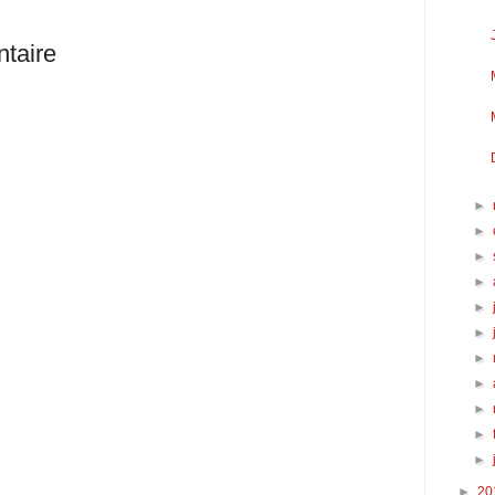
taire
►
►
►
►
►
►
►
►
►
►
►
►
20