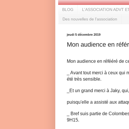
BLOG
L'ASSOCIATION ADVT E
Des nouvelles de l'association
jeudi 5 décembre 2019
Mon audience en réfé
Mon audience en réfééré de c
_ Avant tout merci à ceux qui m
été très sensible.
_Et un grand merci à Jaky, q
puisqu'elle a assisté aux attaq
_ Bref suis partie de Colombes
9H15.