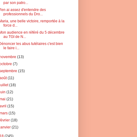
par son patro...
J'en ai assez d'entendre des
professionnels du Dro...
Maria, une belle victoire, remportée à la
force d...
Mon audience en référé du 5 décembre
au TGI de N...
Dénoncer les abus tutélaires c'est bien
le faire i...
novembre
(13)
octobre
(7)
septembre
(15)
août
(11)
juillet
(18)
juin
(12)
mai
(21)
avril
(15)
mars
(15)
février
(18)
janvier
(21)
18
(245)