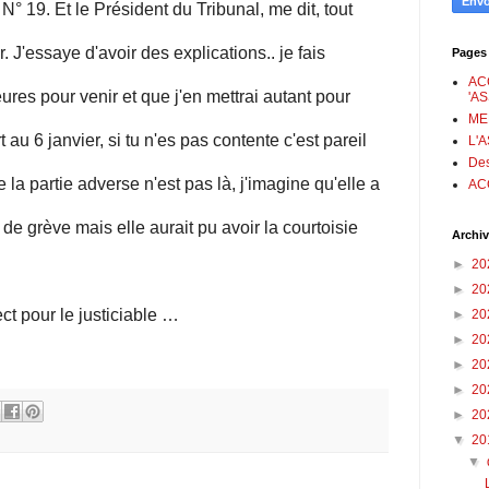
° 19. Et le Président du Tribunal, me dit, tout
. J'essaye d'avoir des explications.. je fais
Pages
AC
ures pour venir et que j'en mettrai autant pour
'A
ME
rt au 6 janvier, si tu n'es pas contente c'est pareil
L'
Des
la partie adverse n'est pas là, j'imagine qu'elle a
AC
e grève mais elle aurait pu avoir la courtoisie
Archiv
►
20
►
20
t pour le justiciable …
►
20
►
20
►
20
►
20
►
20
▼
20
▼