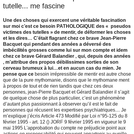
tutelle... me fascine
Une des choses qui exercent une véritable fascination
sur moi c’est ce besoin PATHOLOGIQUE des « pseudos
victimes des tutelles » de mentir, de déformer les choses
et les dires… C’était flagrant chez ce brave Jean-Pierre
Bacquet qui pendant des années a déversé des
imbécilités grosses comme lui sur mon compte et idem
chez ce brave Gérard Balandier , qui, depuis des années
, m’attribue des propos débilissimes sorties de son
cerveau brumeux à lui…et en aucun cas du mien. Je
pense que ce
besoin irrépressible de mentir est autre chose
que de la pure mythomanie, disons que le mythomane ment
à propos de tout et de rien tandis que chez ces deux
personnes, jean-Pierre Bacquet et Gérard Balandier il s’agit
de quelque chose de plus particulier, c’est un phénomène
d’autant plus passionnant à observer qu’il est le fait de
personnes qui récusent les expertises psychiatriques… Je
m’explique j’écris Article 473 Modifié par Loi n°95-125 du 8
février 1995 - art. 12 () JORF 9 février 1995 en vigueur le 9
mai 1995 L'approbation du compte ne préjudicie point aux
actions en responsabilité qui peuvent appartenir au pupille