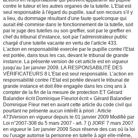
contre le tuteur et les autres organes de la tutelle. L'Etat est
seul responsable à l'égard du pupille, sauf son recours s'il y
a lieu, du dommage résultant d'une faute quelconque qui
aurait été commise dans le fonctionnement de la tutelle, soit
par le juge des tutelles ou son greffier, soit par le greffier en
chef du tribunal d'instance, soit par l'administrateur public
chargé d'une tutelle vacante en vertu de l'article 433.
L'action en responsabilité exercée par le pupille contre l'Etat
est portée, dans tous les cas, devant le tribunal de grande
instance. La présente version de cet article est en vigueur
jusqu'au 1er janvier 2009. LA RESPONSABILITÉ DES
VÉRIFICATEURS 8 L’Etat est seul responsable. L’action en
responsabilité contre l’Etat est portée devant le tribunal de
grande instance et doit être engagée dans les cinq ans à
compter de la fin de la mesure de protection ET Gérard
Balandier écrit Dominique Fleuriot écrit « Gérard Balandier
Dominique Fleur met en avant cette article du code civil qui
pourtant ne présente aucun intérêt à priori : Article
473Version en vigueur depuis le 01 janvier 2009 Modifié par
Loi n°2007-308 du 5 mars 2007 - art. 7 () JORF 7 mars 2007
en vigueur le 1er janvier 2009 Sous réserve des cas où la loi
ou l'usage autorise la personne en tutelle à agir elle-même,