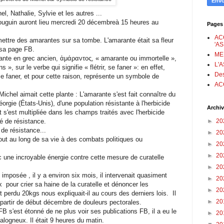
l, Nathalie, Sylvie et les autres ...
uguin auront lieu mercredi 20 décembreà 15 heures au
Pages
AC
mettre des amarantes sur sa tombe. L'amarante était sa fleur
'A
r sa page FB.
ME
ante en grec ancien, ἀμάραντος, « amarante ou immortelle »,
L'
 », sur le verbe qui signifie « flétrir, se faner »: en effet,
Des
se faner, et pour cette raison, représente un symbole de
AC
ichel aimait cette plante : L'amarante s'est fait connaître du
éorgie (États-Unis), d'une population résistante à l'herbicide
Archiv
 s'est multipliée dans les champs traités avec l'herbicide
►
20
é de résistance.
de résistance...
►
20
é tout au long de sa vie à des combats politiques ou
►
20
►
20
c une incroyable énergie contre cette mesure de curatelle
►
20
imposée , il y a environ six mois, il intervenait quasiment
►
20
x pour crier sa haine de la curatelle et dénoncer les
►
20
vait perdu 20kgs nous expliquait-il au cours des derniers lois. Il
►
20
à partir de début décembre de douleurs pectorales.
s'est étonné de ne plus voir ses publications FB, il a eu le
►
20
alogneux. Il était 9 heures du matin.