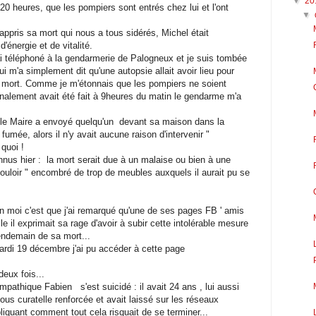
▼
20
 20 heures, que les pompiers sont entrés chez lui et l'ont
▼
ppris sa mort qui nous a tous sidérés, Michel était
'énergie et de vitalité.
'ai téléphoné à la gendarmerie de Palogneux et je suis tombée
m'a simplement dit qu'une autopsie allait avoir lieu pour
 mort. Comme je m'étonnais que les pompiers ne soient
ignalement avait été fait à 9heures du matin le gendarme m'a
 le Maire a envoyé quelqu'un devant sa maison dans la
umée, alors il n'y avait aucune raison d'intervenir "
 quoi !
onnus hier : la mort serait due à un malaise ou bien à une
couloir " encombré de trop de meubles auxquels il aurait pu se
lon moi c'est que j'ai remarqué qu'une de ses pages FB ' amis
lle il exprimait sa rage d'avoir à subir cette intolérable mesure
endemain de sa mort...
di 19 décembre j'ai pu accéder à cette page
deux fois...
sympathique Fabien s'est suicidé : il avait 24 ans , lui aussi
sous curatelle renforcée et avait laissé sur les réseaux
iquant comment tout cela risquait de se terminer...