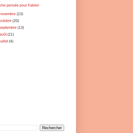
Une pensée pour Fabien
novembre
(23)
octobre
(20)
septembre
(13)
août
(21)
juillet
(4)