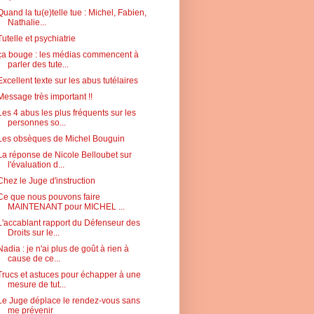
Quand la tu(e)telle tue : Michel, Fabien,
Nathalie...
Tutelle et psychiatrie
ça bouge : les médias commencent à
parler des tute...
Excellent texte sur les abus tutélaires
Message très important !!
Les 4 abus les plus fréquents sur les
personnes so...
Les obsèques de Michel Bouguin
La réponse de Nicole Belloubet sur
l'évaluation d...
Chez le Juge d'instruction
Ce que nous pouvons faire
MAINTENANT pour MICHEL ...
L'accablant rapport du Défenseur des
Droits sur le...
Nadia : je n'ai plus de goût à rien à
cause de ce...
Trucs et astuces pour échapper à une
mesure de tut...
Le Juge déplace le rendez-vous sans
me prévenir