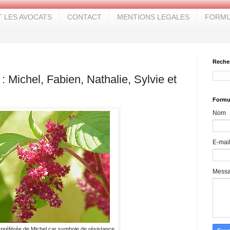
T LES AVOCATS
CONTACT
MENTIONS LEGALES
FORMU
Reche
 : Michel, Fabien, Nathalie, Sylvie et
Formul
Nom
E-mai
Mess
r préférée de Michel car symbole de résistance