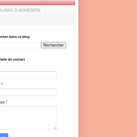
LAIRE D ADHESION
rcher dans ce blog
aire de contact
l
*
age
*