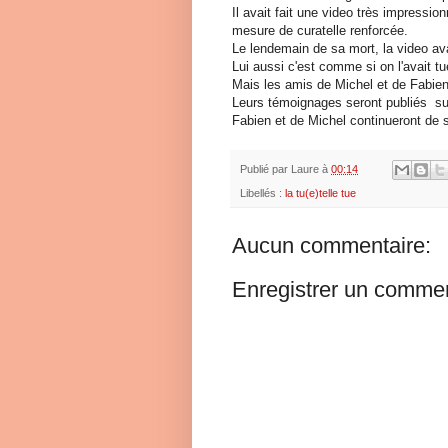
Il avait fait une video très impression
mesure de curatelle renforcée.
Le lendemain de sa mort, la video av
Lui aussi c'est comme si on l'avait t
Mais les amis de Michel et de Fabien 
Leurs témoignages seront publiés su
Fabien et de Michel continueront de s
Publié par
Laure
à
00:14
Libellés :
la tu(e)telle tue
Aucun commentaire:
Enregistrer un commen