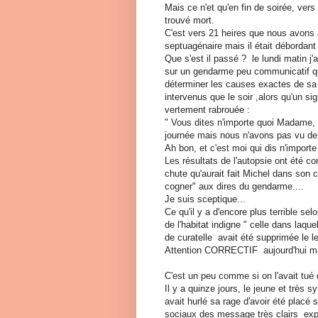
Mais ce n'et qu'en fin de soirée, vers
trouvé mort.
C'est vers 21 heires que nous avons a
septuagénaire mais il était débordant d
Que s'est il passé ? le lundi matin j
sur un gendarme peu communicatif qui 
déterminer les causes exactes de sa
intervenus que le soir ,alors qu'un s
vertement rabrouée :
" Vous dites n'importe quoi Madame,
journée mais nous n'avons pas vu de f
Ah bon, et c'est moi qui dis n'importe
Les résultats de l'autopsie ont été c
chute qu'aurait fait Michel dans son 
cogner" aux dires du gendarme....
Je suis sceptique...
Ce qu'il y a d'encore plus terrible se
de l'habitat indigne " celle dans laque
de curatelle avait été supprimée le l
Attention CORRECTIF aujourd'hui mar
C'est un peu comme si on l'avait tué 
Il y a quinze jours, le jeune et très 
avait hurlé sa rage d'avoir été placé 
sociaux des message très clairs expl