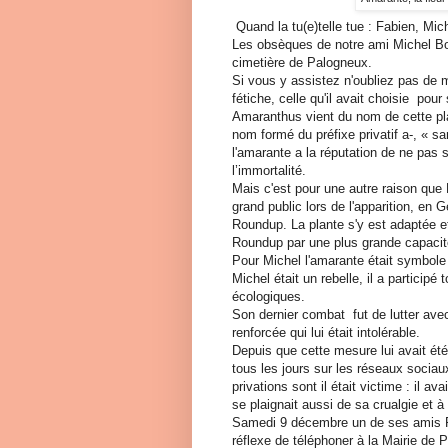
Quand la tu(e)telle tue : Fabien, Miche
Les obsèques de notre ami Michel Bo
cimetière de Palogneux.
Si vous y assistez n'oubliez pas de 
fétiche, celle qu'il avait choisie pou
Amaranthus vient du nom de cette pl
nom formé du préfixe privatif a-, « sans
l'amarante a la réputation de ne pas 
l’immortalité.
Mais c'est pour une autre raison que M
grand public lors de l'apparition, en G
Roundup. La plante s'y est adaptée et
Roundup par une plus grande capacit
Pour Michel l'amarante était symbole 
Michel était un rebelle, il a particip
écologiques.
Son dernier combat fut de lutter ave
renforcée qui lui était intolérable.
Depuis que cette mesure lui avait été 
tous les jours sur les réseaux sociau
privations sont il était victime : il a
se plaignait aussi de sa crualgie et 
Samedi 9 décembre un de ses amis FB 
réflexe de téléphoner à la Mairie de P