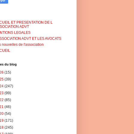
CUEIL ET PRESENTATION DE L
SSOCIATION ADVT
NTIONS LEGALES
ASSOCIATION ADVT ET LES AVOCATS
 nouvelles de l'association
CUEIL
es du blog
26
(15)
25
(39)
24
(247)
23
(99)
22
(85)
21
(46)
20
(54)
19
(171)
18
(245)