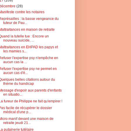
17
(109)
décembre
(28)
Manifeste contre les notaires
Représailles : la basse vengeance du
tuteur de Pau...
Maltraitances en maison de retraite
Quand la tutelle tue : Encore un
nouveau suicide, ...
Maltraitances en EHPAD les papys et
les mamies s...
Refuser l'expertise psy n'empêche en
aucun cas la ...
Refuser l'expertise psy ne permet en
aucun cas d'é...
Quelques belles citations autour du
thème du handicap
Message d'espoir aux parents d'enfants
en situatio...
La fureur de Philippe ne fait qu'empirer !
Pas facile de récupérer le dossier
médical d'une p...
Micro manif devant une maison de
retraite jeudi 21...
La putainerie tutélaire