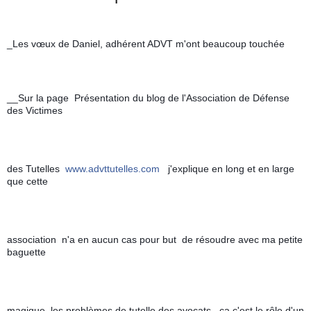
_Les vœux de Daniel, adhérent ADVT m'ont beaucoup touchée 
__Sur la page  Présentation du blog de l'Association de Défense 
des Victimes 
des Tutelles  
www.advttutelles.com
   j'explique en long et en large  
que cette 
association  n'a en aucun cas pour but  de résoudre avec ma petite 
baguette 
magique  les problèmes de tutelle des avocats , ça c'est le rôle d'un 