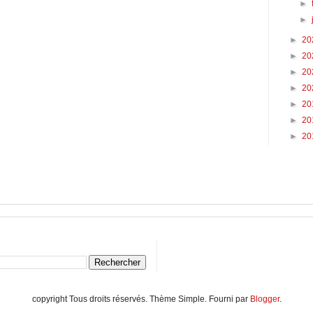
►
►
►
20
►
20
►
20
►
20
►
20
►
20
►
20
copyright Tous droits réservés. Thème Simple. Fourni par
Blogger
.