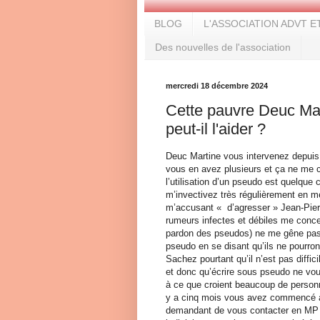
BLOG
L'ASSOCIATION ADVT E
Des nouvelles de l'association
mercredi 18 décembre 2024
Cette pauvre Deuc Mart
peut-il l'aider ?
Deuc Martine vous intervenez depuis 
vous en avez plusieurs et ça ne me 
l’utilisation d’un pseudo est quelque
m’invectivez très régulièrement en m
m’accusant « d’agresser » Jean-Pierr
rumeurs infectes et débiles me conce
pardon des pseudos) ne me gêne pas e
pseudo en se disant qu’ils ne pourront
Sachez pourtant qu’il n’est pas diffic
et donc qu’écrire sous pseudo ne vou
à ce que croient beaucoup de personn
y a cinq mois vous avez commencé à
demandant de vous contacter en MP 