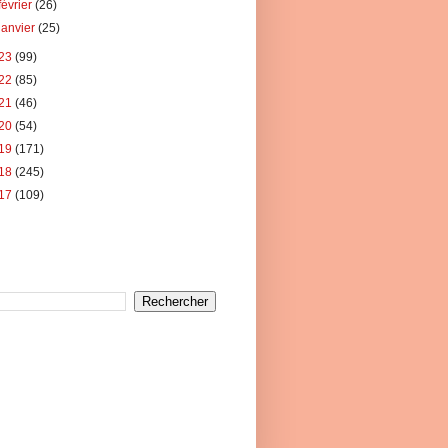
février
(26)
janvier
(25)
23
(99)
22
(85)
21
(46)
20
(54)
19
(171)
18
(245)
17
(109)