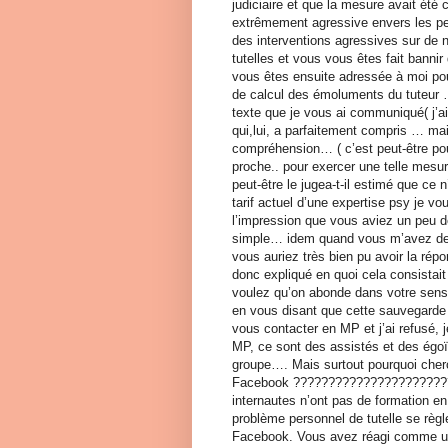
judiciaire et que la mesure avait été
extrêmement agressive envers les pe
des interventions agressives sur de n
tutelles et vous vous êtes fait banni
vous êtes ensuite adressée à moi po
de calcul des émoluments du tuteur 
texte que je vous ai communiqué( j’ai 
qui,lui, a parfaitement compris … m
compréhension… ( c’est peut-être pou
proche.. pour exercer une telle mesur
peut-être le jugea-t-il estimé que ce
tarif actuel d’une expertise psy je v
l’impression que vous aviez un peu d
simple… idem quand vous m’avez dema
vous auriez très bien pu avoir la rép
donc expliqué en quoi cela consistait
voulez qu’on abonde dans votre sens 
en vous disant que cette sauvegarde j
vous contacter en MP et j’ai refusé,
MP, ce sont des assistés et des égoïs
groupe…. Mais surtout pourquoi cherc
Facebook ????????????????????????
internautes n’ont pas de formation en 
problème personnel de tutelle se règl
Facebook. Vous avez réagi comme un