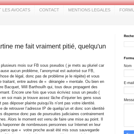
T LES AVOCATS
CONTACT
MENTIONS LEGALES
FORMU
Reche
ine me fait vraiment pitié, quelqu'un
Formul
plusieurs mois sur FB sous pseudos ( je mets au pluriel car
Nom
cause aucun problème, l’anonymat est autorisé sur FB,
 chose de légal, donc pas de problème je le répète) et vous
e traitant, entre autres de « dérangée » mentale. Ou bien en
E-mai
e Bacquet, Will Barthouilh qui, tous deux propagent des
rnant. Encore une fois que vous écriviez sous un peudo (
n soi mais je trouve assez lâche d’injurier les gens sous
Mess
 pas déposer plainte puisqu’ils n’ont pas votre identité.
ile de retrouver l’adresse IP de quelqu’un et donc son identité
s dispense donc pas de poursuites judiciaires contrairement
es. Alors le moment est venu de faire une mise au point. Il
 harponner de nombreuses personnes sur Internet en leur
parce que « votre proche avait été mis sous sauvegarde