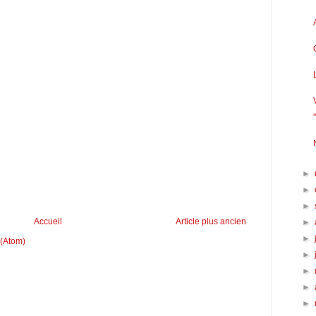
►
►
►
Accueil
Article plus ancien
►
►
 (Atom)
►
►
►
►