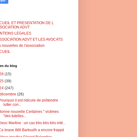
CUEIL ET PRESENTATION DE L
SSOCIATION ADVT
NTIONS LEGALES
ASSOCIATION ADVT ET LES AVOCATS
 nouvelles de l'association
CUEIL
es du blog
26
(15)
25
(39)
24
(247)
décembre
(26)
Pourquoi il est ridicule de prétendre
lutter con...
Bonne nouvelle Certaines " victimes
"des tutelles...
Deuc Martine : un cas très très très inté...
Ce brave Will Bartouilh a encore frappé
"Vous insultez Gérard Balandier