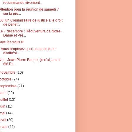
recommande vivement...
Attention pour la réunion de samedi 7
sur la pré...
Oui un Commissaire de justice a le droit
de pénét...
Le 7 décembre : Réouverture de Notre-
Dame et Pré...
Vive les trolls !!!
" Vous proposez quoi contre le droit
d'adhési...
Non, Jean-Pierre Baquet, je n'ai jamais
été l'a...
novembre
(16)
octobre
(24)
septembre
(21)
août
(29)
juillet
(13)
juin
(11)
mai
(14)
avril
(20)
mars
(22)