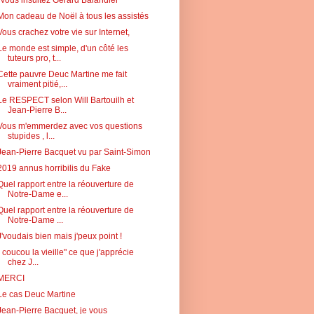
Mon cadeau de Noël à tous les assistés
Vous crachez votre vie sur Internet,
Le monde est simple, d'un côté les
tuteurs pro, t...
Cette pauvre Deuc Martine me fait
vraiment pitié,...
Le RESPECT selon Will Bartouilh et
Jean-Pierre B...
Vous m'emmerdez avec vos questions
stupides , l...
Jean-Pierre Bacquet vu par Saint-Simon
2019 annus horribilis du Fake
Quel rapport entre la réouverture de
Notre-Dame e...
Quel rapport entre la réouverture de
Notre-Dame ...
J'voudais bien mais j'peux point !
" coucou la vieille" ce que j'apprécie
chez J...
MERCI
Le cas Deuc Martine
Jean-Pierre Bacquet, je vous