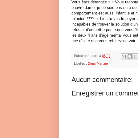
Vous êtes dérangée » « Vous racontez
pauvre dame, je ne suis pas sûre que
comportement est aussi infantile et 
m’aider ???? et bien tu vas le payer.
incapables de trouver la solution d
refusez d’admettre parce que vous êt
les deux 4 ans d’âge mental vous ent
une réalité que vous refusez de voir .
Publié par
Laure
à
05:24
Libellés :
Deuc Martine
Aucun commentaire:
Enregistrer un commen