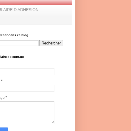
LAIRE D ADHESION
rcher dans ce blog
aire de contact
l
*
age
*