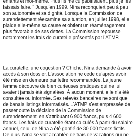
enfants et moi-même. Plus ils me culpabilisaient, plus je les
laissais faire. " Jusqu'en 1999. Nina reconquiert peu à peu
son autonomie et sa dignité. Lorsque la Commission de
surendettement réexamine sa situation, en juillet 1998, elle
plaide elle-même sa cause et obtient un réaménagement
plus favorable de ses dettes. La Commission repousse
notamment les frais de curatelle présentés par l'ATMP.
La curatelle, une cogestion ? Chiche. Nina demande à avoir
accès à son dossier. L'association ne cède qu'après avoir
été mise en demeure par lettre recommandée. La jeune
femme découvre de bien curieuses pratiques qui ne lui
avaient jamais été signalées. À aucun moment, elle n'a été
consultée ou informée. Ses relevés bancaires ne sont que
de banals listings informatisés. L'ATMP s'est empressée de
passer outre la décision de la Commission de
surendettement, en s'attribuant 6 900 francs, puis 4 600
francs. Les frais de curatelle étant calculés à partir du salaire
annuel, celui de Nina a été gonflé de 30 000 francs fictifs.
De plus, Nina se voit accablée de frais de vacations qui ne