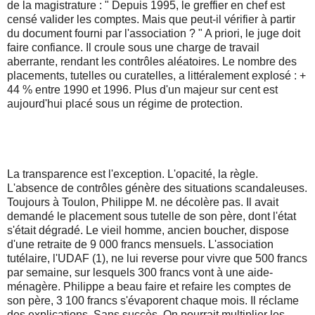
de la magistrature : " Depuis 1995, le greffier en chef est
censé valider les comptes. Mais que peut-il vérifier à partir
du document fourni par l'association ? " A priori, le juge doit
faire confiance. Il croule sous une charge de travail
aberrante, rendant les contrôles aléatoires. Le nombre des
placements, tutelles ou curatelles, a littéralement explosé : +
44 % entre 1990 et 1996. Plus d'un majeur sur cent est
aujourd'hui placé sous un régime de protection.
La transparence est l'exception. L'opacité, la règle.
L'absence de contrôles génère des situations scandaleuses.
Toujours à Toulon, Philippe M. ne décolère pas. Il avait
demandé le placement sous tutelle de son père, dont l'état
s'était dégradé. Le vieil homme, ancien boucher, dispose
d'une retraite de 9 000 francs mensuels. L'association
tutélaire, l'UDAF (1), ne lui reverse pour vivre que 500 francs
par semaine, sur lesquels 300 francs vont à une aide-
ménagère. Philippe a beau faire et refaire les comptes de
son père, 3 100 francs s'évaporent chaque mois. Il réclame
des explications. Sans succès. On pourrait multiplier les