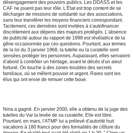
désengagement des pouvoirs publics. Les DDASS et les
CAF ne jouent pas leur rôle. L'État est trop content de se
décharger de missions de solidarité sur des associations,
sans leur transférer les moyens financiers correspondant.
Tacitement, ces dernières sont invitées à s'autofinancer
discrètement aux dépens des majeurs protégés. L'absence
de publicité autour du rapport de 1998 est révélatrice de la
gêne occasionnée par ces questions. Pourtant, aux termes
de la loi du 3 janvier 1968, la tutelle ou la curatelle sont
sensées protéger les personnes. Auparavant, elles servaient
d'abord à contrôler un héritage, avant le décès d'un aïeul
fortuné. On touche à des zones troubles des secrets
familiaux, où se mêlent pouvoir et argent. Rares sont les
élus qui ont envie de remuer cette boue.
Nina a gagné. En janvier 2000, elle a obtenu de la juge des
tutelles du Var la levée de sa curatelle. Elle est libre.
Pourtant, en mars, l'ATMP lui a prélevé d'autorité huit
vacations à 180 francs pour des formalités de clôture du
dossier. En réalité tout avait été réglé en 1 h 20. " Clore un