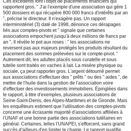
Ces excédents font l'objet de placements financiers qui
rapportent gros. " J'ai l'exemple d'une association qui gère 1
500 dossiers et qui récupère 800 000 francs d'intérêts par an
", précise le directeur. Il n'exagère pas. Un rapport
interministériel (3) daté de 1998, dénonce ces dérapages
liés aux comptes-pivots et " signale que certaines
associations empochent jusqu'à deux millions de francs par
an ". Il révèle le pot aux roses : " les associations ne
reversent pas aux majeurs protégés les produits résultant du
placement des sommes prélevées sur le compte-pivot. "
Autrement dit, les adultes placés sous curatelle et sous
tutelle sont traités en vaches à lait. La misère physique ou
sociale, ça peut rapporter gros. L'argent détourné permet
aux associations d'effectuer des " prêts " ou des " aides ", de
mettre de l'huile dans la gestion de l'association voire
d'effectuer des investissements immobiliers. Épinglées dans
le rapport, à titre d'exemples, plusieurs associations de
Seine-Saint-Denis, des Alpes-Maritimes et de Gironde. Mais
les enquêteurs estiment que l'utilisation des comptes-pivots
concerne une écrasante majorité d'associations affiliées à
l'UNAF et une bonne partie des associations tutélaires en
général. Certaines, telles l'UNAPEI, s'efforcent, sans grand
succès d'ailleurs d'en limiter le champ. Le rapport qualifie