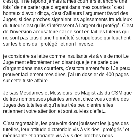
c'est qu'il ne répond jamais à mes courriers et encore une
fois ' de ne parler que d'argent dans mes courriers ' c'est
honteux d'avoir dit ça, c'est d'ailleurs l'argument favori des
Juges, si des proches signalent les agissements frauduleux
du tuteur c'est qu'ils s'intéressent à l'argent du protégé. C'est
de l'inversion accusatoire car ce sont en fait les tuteurs qui
ne sont pas tous d'une honnêteté scrupuleuse qui louchent
sur les biens du ' protégé ' et non l'inverse.
je considère sa lettre comme insultante vis à vis de moi Le
Juge ment effrontément en disant que je ne parle que
d'argent dans mes courriers, c'est totalement faux ! Je peux
prouver facilement mes dires, j'ai un dossier de 400 pages
sur cette triste affaire.
Je sais Mesdames et Messieurs les Magistrats du CSM que
de très nombreuses plaintes arrivent chez vous contre des
Juges des tutelles et qu'hélas très peu d'entre elles
retiennent votre attention et sont suivies d'effet...
C'est regrettable, les pouvoirs dont jouissent les juges des
tutelles, leur attitude dictatoriale vis à vis des ' protégés ' et
méprisante et arrogante vis à vis des proches nous