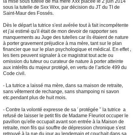
la mise sous tutelle de ma mère Xxx placée le 2 juin 2014
sous la tutelle de Sxx Wxx, par décision du JT du TI de
Saint-Maur des Fossés.
Dès le départ la tutrice s'est avérée tout à fait incompétente
et j'ai estimé qu'il était de mon devoir de rapporter ses
manquements au Juge des tutelles car ils étaient de nature
à porter gravement préjudice à ma mère, tant sur le plan
financier que sur le plan psychologique et médical. En effet ,
les tiers peuvent signaler à ce magistrat tout acte ou
omission du tuteur ou curateur de nature à porter atteinte
aux intérêts du majeur protégé, en vertu de l’article 499 du
Code civil.
- La tutrice a laissé ma mère, dans sa maison de retraite,
sans vêtement de rechange, sans shampoing ni savon
etc.pendant plus de huit mois.
- Contre la volonté expresse de sa ' protégée " la tutrice a
refusé de laisser le petit fils de Madame Fleuriot occuper le
pavillon qu'elle occupait avant son entrée à la Maison de
retraite, mon fils qui souffre de dépression chronique s'est
retrouvé à la rue du jour au lendemain et couchait dans sa