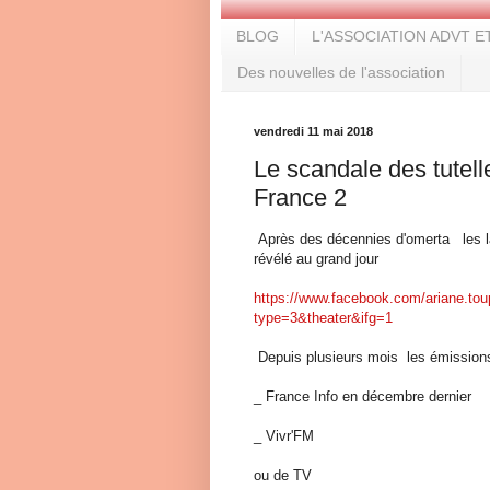
BLOG
L'ASSOCIATION ADVT E
Des nouvelles de l'association
vendredi 11 mai 2018
Le scandale des tutel
France 2
Après des décennies d'omerta les lan
révélé au grand jour
https://www.facebook.com/ariane.t
type=3&theater&ifg=1
Depuis plusieurs mois les émissions
_ France Info en décembre dernier
_ Vivr'FM
ou de TV