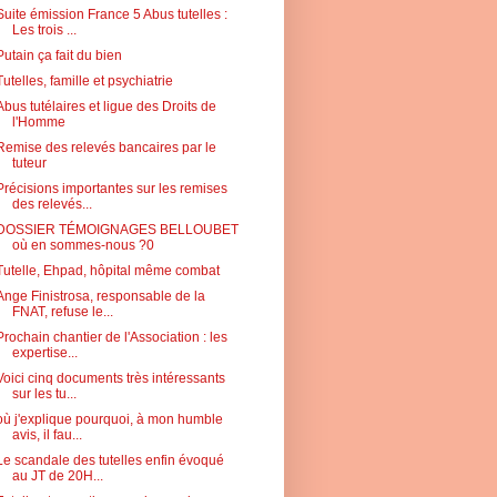
Suite émission France 5 Abus tutelles :
Les trois ...
Putain ça fait du bien
Tutelles, famille et psychiatrie
Abus tutélaires et ligue des Droits de
l'Homme
Remise des relevés bancaires par le
tuteur
Précisions importantes sur les remises
des relevés...
DOSSIER TÉMOIGNAGES BELLOUBET
où en sommes-nous ?0
Tutelle, Ehpad, hôpital même combat
Ange Finistrosa, responsable de la
FNAT, refuse le...
Prochain chantier de l'Association : les
expertise...
Voici cinq documents très intéressants
sur les tu...
où j'explique pourquoi, à mon humble
avis, il fau...
Le scandale des tutelles enfin évoqué
au JT de 20H...