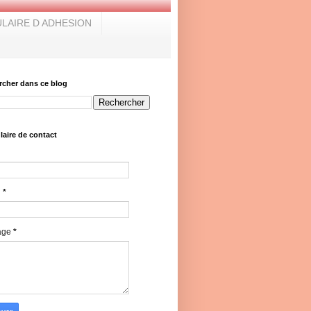
LAIRE D ADHESION
rcher dans ce blog
aire de contact
l
*
age
*