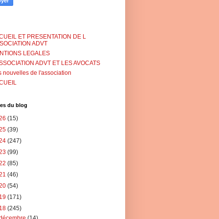
CUEIL ET PRESENTATION DE L
SSOCIATION ADVT
NTIONS LEGALES
ASSOCIATION ADVT ET LES AVOCATS
 nouvelles de l'association
CUEIL
es du blog
26
(15)
25
(39)
24
(247)
23
(99)
22
(85)
21
(46)
20
(54)
19
(171)
18
(245)
décembre
(14)