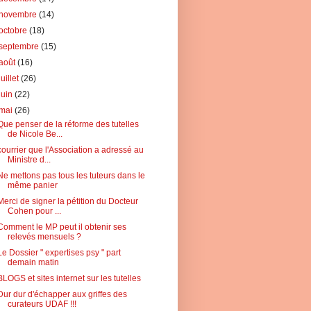
novembre
(14)
octobre
(18)
septembre
(15)
août
(16)
juillet
(26)
juin
(22)
mai
(26)
Que penser de la réforme des tutelles
de Nicole Be...
courrier que l'Association a adressé au
Ministre d...
Ne mettons pas tous les tuteurs dans le
même panier
Merci de signer la pétition du Docteur
Cohen pour ...
Comment le MP peut il obtenir ses
relevés mensuels ?
Le Dossier " expertises psy " part
demain matin
BLOGS et sites internet sur les tutelles
Dur dur d'échapper aux griffes des
curateurs UDAF !!!