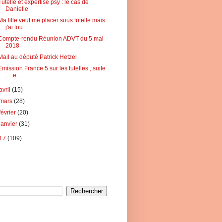
Tutelle et expertise psy : le cas de
Danielle
Ma fille veut me placer sous tutelle mais
j'ai tou...
Compte-rendu Réunion ADVT du 5 mai
2018
Mail au député Patrick Hetzel
Emission France 5 sur les tutelles , suite
.... e...
avril
(15)
mars
(28)
février
(20)
janvier
(31)
17
(109)