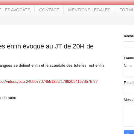
T LES AVOCATS
CONTACT
MENTIONS LEGALES
FORMU
Reche
les enfin évoqué au JT de 20H de
Formul
gues se délient enfin et le scandale des tutelles est enfin
Nom
oupet/videos/pcb.2488077374551238/1799203416785767/?
E-mai
 de radio
Mess