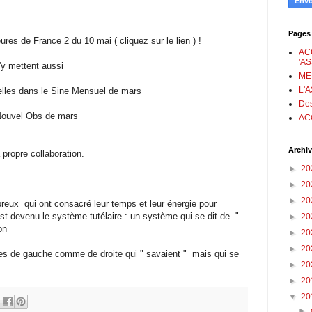
Pages
ures de France 2 du 10 mai ( cliquez sur le lien ) !
AC
'A
s'y mettent aussi
ME
L'
elles dans le Sine Mensuel de mars
Des
e Nouvel Obs de mars
AC
Archiv
 propre collaboration.
►
20
►
20
►
20
breux qui ont consacré leur temps et leur énergie pour
t devenu le système tutélaire : un système qui se dit de "
►
20
on
►
20
►
20
es de gauche comme de droite qui " savaient " mais qui se
►
20
►
20
▼
20
►