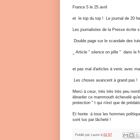
France 5 le 25 avril
et le top du top ! Le journal de 20 he
Les journalistes de la Presse écrite 
Double page sur le scandale des tut
_ Article " silence on pille " dans l
et pas mal d'articles à venir, avec ma
Les choses avancent à grand pas !
Merci à ceux, très très très peu nom
ébranler ce mammouth échevelé qu'es
protection " t qui n'est que de prédati
Et honte à tous les hommes politiqu
sont tus par lâcheté !
Publié par
Laure
à
01:57