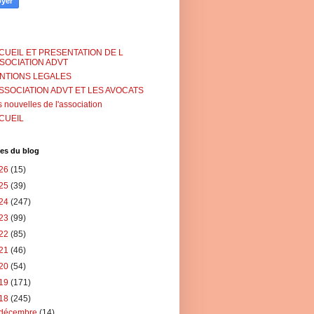
CUEIL ET PRESENTATION DE L
SSOCIATION ADVT
NTIONS LEGALES
ASSOCIATION ADVT ET LES AVOCATS
 nouvelles de l'association
CUEIL
es du blog
26
(15)
25
(39)
24
(247)
23
(99)
22
(85)
21
(46)
20
(54)
19
(171)
18
(245)
décembre
(14)