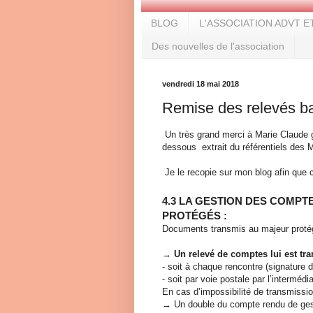
BLOG
L'ASSOCIATION ADVT E
Des nouvelles de l'association
vendredi 18 mai 2018
Remise des relevés ban
Un très grand merci à Marie Claude g
dessous extrait du référentiels des 
Je le recopie sur mon blog afin que ch
4.3 LA GESTION DES COMPT
PROTÉGÉS :
Documents transmis au majeur proté
→ Un relevé de comptes lui est tra
- soit à chaque rencontre (signatur
- soit par voie postale par l’intermédi
En cas d’impossibilité de transmissio
→ Un double du compte rendu de gesti