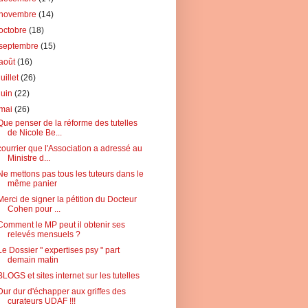
novembre
(14)
octobre
(18)
septembre
(15)
août
(16)
juillet
(26)
juin
(22)
mai
(26)
Que penser de la réforme des tutelles
de Nicole Be...
courrier que l'Association a adressé au
Ministre d...
Ne mettons pas tous les tuteurs dans le
même panier
Merci de signer la pétition du Docteur
Cohen pour ...
Comment le MP peut il obtenir ses
relevés mensuels ?
Le Dossier " expertises psy " part
demain matin
BLOGS et sites internet sur les tutelles
Dur dur d'échapper aux griffes des
curateurs UDAF !!!