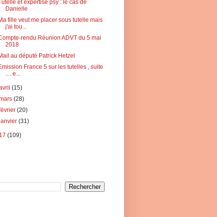
Tutelle et expertise psy : le cas de
Danielle
Ma fille veut me placer sous tutelle mais
j'ai tou...
Compte-rendu Réunion ADVT du 5 mai
2018
Mail au député Patrick Hetzel
Emission France 5 sur les tutelles , suite
.... e...
avril
(15)
mars
(28)
février
(20)
janvier
(31)
17
(109)