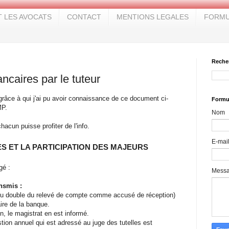
T LES AVOCATS
CONTACT
MENTIONS LEGALES
FORMU
Reche
caires par le tuteur
râce à qui j'ai pu avoir connaissance de ce document ci-
Formul
MP.
Nom
acun puisse profiter de l'info.
E-mai
ES ET LA PARTICIPATION DES MAJEURS
gé :
Mess
nsmis :
e du double du relevé de compte comme accusé de réception)
aire de la banque.
n, le magistrat en est informé.
on annuel qui est adressé au juge des tutelles est