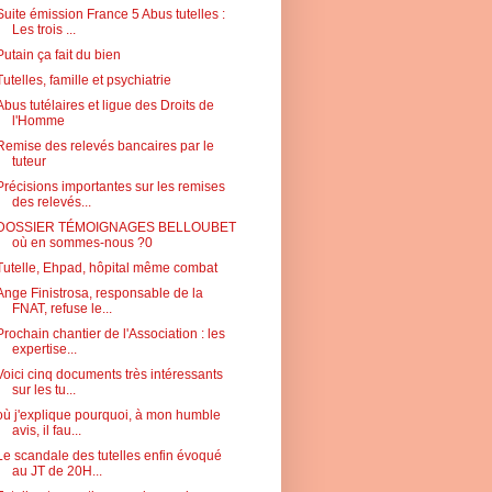
Suite émission France 5 Abus tutelles :
Les trois ...
Putain ça fait du bien
Tutelles, famille et psychiatrie
Abus tutélaires et ligue des Droits de
l'Homme
Remise des relevés bancaires par le
tuteur
Précisions importantes sur les remises
des relevés...
DOSSIER TÉMOIGNAGES BELLOUBET
où en sommes-nous ?0
Tutelle, Ehpad, hôpital même combat
Ange Finistrosa, responsable de la
FNAT, refuse le...
Prochain chantier de l'Association : les
expertise...
Voici cinq documents très intéressants
sur les tu...
où j'explique pourquoi, à mon humble
avis, il fau...
Le scandale des tutelles enfin évoqué
au JT de 20H...