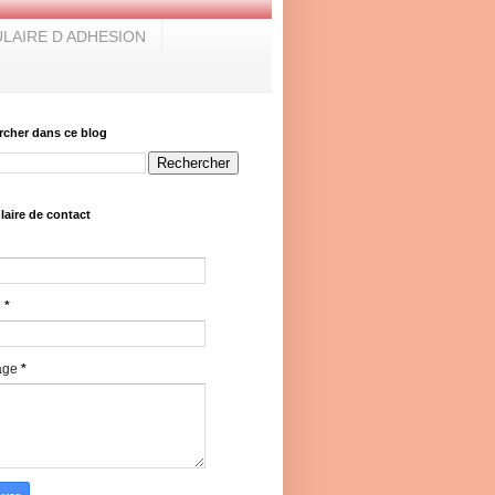
LAIRE D ADHESION
rcher dans ce blog
aire de contact
l
*
age
*