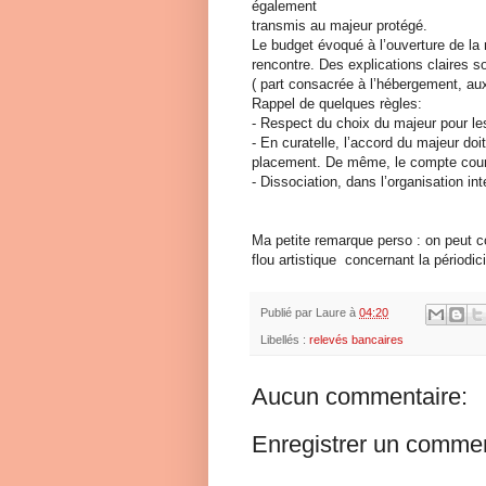
également
transmis au majeur protégé.
Le budget évoqué à l’ouverture de la
rencontre. Des explications claires s
( part consacrée à l’hébergement, aux
Rappel de quelques règles:
- Respect du choix du majeur pour le
- En curatelle, l’accord du majeur d
placement. De même, le compte coura
- Dissociation, dans l’organisation int
Ma petite remarque perso : on peut co
flou artistique concernant la périodi
Publié par
Laure
à
04:20
Libellés :
relevés bancaires
Aucun commentaire:
Enregistrer un commen