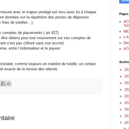
 mesure avec le majeur protégé est revu avec lui à chaque
Pages
ont données sur la répartition des postes de dépenses
AC
 frais de tutelles…).
'A
ME
s comptes de placements ( art 427).
L'
oit être obtenu pour tout mouvement sur ses comptes de
Des
nt n’est pas clôturé sans son accord.
erne, entre l’ordonnateur et le payeur
AC
Archiv
nstater, comme toujours en matière de tutelle, un certain
cité exacte de la remise des relevés
►
20
►
20
►
20
►
20
►
20
►
20
►
20
►
20
taire
▼
20
►