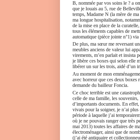
B, nommée par vos soins le ? a omi
que je louais au 5, rue de Bellev
temps, Madame N (la mère de ma fil
ma longue hospitalisation, notamme
de la mise en place de la curatelle
tous les éléments capables de mett
automatique (pièce jointe n°1) via l
De plus, ma sœur me reversant une 
meubles anciens de valeur lui app
virements, m’en parlait et insista
je libère ces boxes qui selon elle 
libérer un sur les trois, aidé d’un in
Au moment de mon emménagement/d
avec horreur que ces deux boxes re
demande du bailleur Foncia.
Ce choc terrible est une catastroph
celle de ma famille, les souvenirs
d’importants documents. En effet, 
vivais pour la soigner, je n’ai plu
période à laquelle j’ai temporair
où je ne pouvais ranger que très p
mai 2013) toutes les affaires de m
électroménager, ainsi que de nomb
(j’ai été antiquaire et collectionn