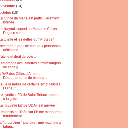
novembre
(14)
octobre
(18)
La tutrice de Maria est particulièrement
bornée
L'effrayant rapport de Madame Caron-
Deglise sur le...
La tutelle et les dettes du " Protégé"
Accorder le droit de vote aux personnes
déficiente...
Tutelle et droit de vote ....
Les propos accusatoires et mensongers
de cette g...
UDAF des Côtes d'Armor et
Détournements de biens p...
seule la bêtise de certains syndicalistes
FO peut...
Le syndicat FO de Saint-Brieuc appelle
à la grève ...
La nouvelle tutrice UDAF est arrivée
Les posts de Théo sur FB me manquent
terriblement....
la " protection " tutélaire : une machine à
fabriq...