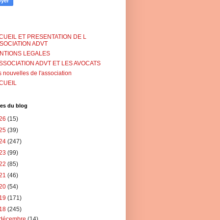
CUEIL ET PRESENTATION DE L
SSOCIATION ADVT
NTIONS LEGALES
ASSOCIATION ADVT ET LES AVOCATS
 nouvelles de l'association
CUEIL
es du blog
26
(15)
25
(39)
24
(247)
23
(99)
22
(85)
21
(46)
20
(54)
19
(171)
18
(245)
décembre
(14)