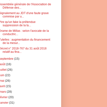
Assemblée générale de l'Association de
Défense des...
Signalement au JDT d'une faute grave
commise par u...
Pire qu'un fake la prétendue
suppression de la tu...
Drame de Millas : selon l'avocate de la
conductric...
Tutelles : augmentation du financement
de la mesur...
Décret n° 2018-767 du 31 août 2018
relatif au fina...
septembre
(15)
août
(16)
juillet
(26)
juin
(22)
mai
(26)
avril
(15)
mars
(28)
février
(20)
janvier
(31)