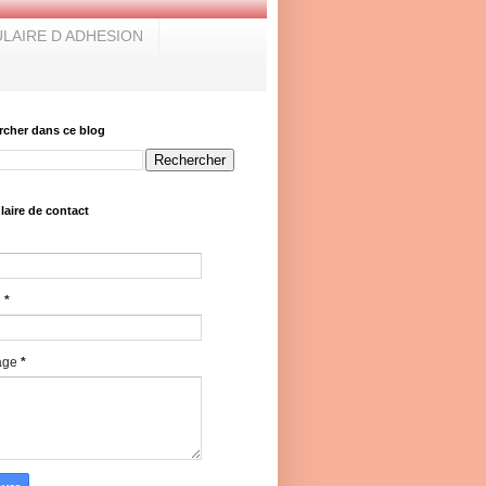
LAIRE D ADHESION
rcher dans ce blog
aire de contact
l
*
age
*