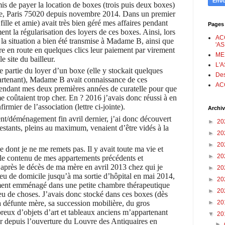
s de payer la location de boxes (trois puis deux boxes)
ille, Paris 75020 depuis novembre 2014. Dans un premier
le et amie) avait très bien géré mes affaires pendant
Pages
nt la régularisation des loyers de ces boxes. Ainsi, lors
AC
, la situation a bien été transmise à Madame B, ainsi que
'A
re en route en quelques clics leur paiement par virement
ME
e site du bailleur.
L'
partie du loyer d’un boxe (elle y stockait quelques
Des
artenant), Madame B avait connaissance de ces
AC
 pendant mes deux premières années de curatelle pour que
me coûtaient trop cher. En ? 2016 j’avais donc réussi à en
firmier de l’association (lettre ci-jointe).
Archiv
éménagement fin avril dernier, j’ai donc découvert
►
20
stants, pleins au maximum, venaient d’être vidés à la
►
20
►
20
e dont je ne me remets pas. Il y avait toute ma vie et
►
20
, le contenu de mes appartements précédents et
après le décès de ma mère en avril 2013 chez qui je
►
20
s eu de domicile jusqu’à ma sortie d’hôpital en mai 2014,
►
20
ement emménagé dans une petite chambre thérapeutique
►
20
eu de choses. J’avais donc stocké dans ces boxes (dès
►
20
a défunte mère, sa succession mobilière, du gros
reux d’objets d’art et tableaux anciens m’appartenant
▼
20
eur depuis l’ouverture du Louvre des Antiquaires en
►