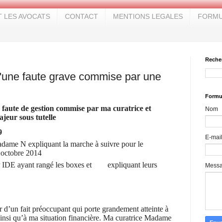
T LES AVOCATS
CONTACT
MENTIONS LEGALES
FORMU
Reche
'une faute grave commise par une
Formul
 faute de gestion commise par ma curatrice et
Nom
jeur sous tutelle
9
E-mai
Madame N expliquant la marche à suivre pour le
 octobre 2014
P IDE ayant rangé les boxes et
expliquant leurs
Mess
 d’un fait préoccupant qui porte grandement atteinte à
insi qu’à ma situation financière. Ma curatrice Madame