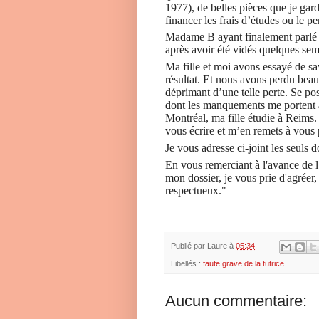
1977), de belles pièces que je gard
financer les frais d’études ou le p
Madame B ayant finalement parlé au
après avoir été vidés quelques sem
Ma fille et moi avons essayé de sa
résultat. Et nous avons perdu beau
déprimant d’une telle perte. Se p
dont les manquements me portent au
Montréal, ma fille étudie à Reims. 
vous écrire et m’en remets à vous 
Je vous adresse ci-joint les seuls 
En vous remerciant à l'avance de l
mon dossier, je vous prie d'agréer
respectueux."
Publié par
Laure
à
05:34
Libellés :
faute grave de la tutrice
Aucun commentaire: