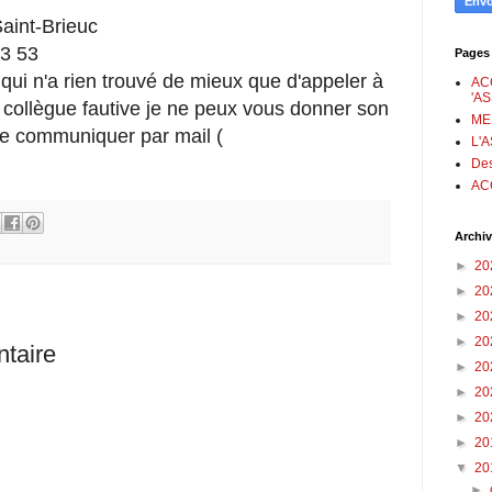
Saint-Brieuc
3 53
Pages
ui n'a rien trouvé de mieux que d'appeler à
AC
'A
 collègue fautive je ne peux vous donner son
ME
 le communiquer par mail (
L'
Des
AC
Archiv
►
20
►
20
►
20
►
20
taire
►
20
►
20
►
20
►
20
▼
20
►