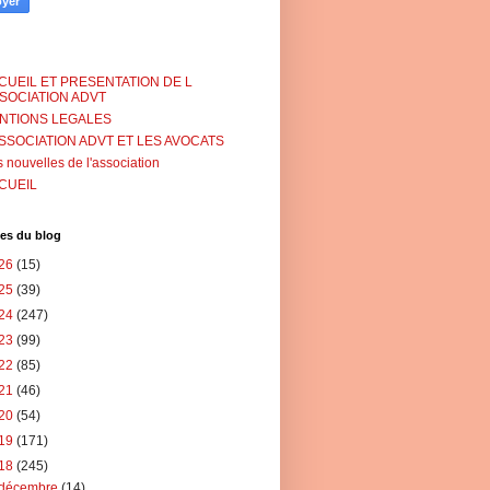
CUEIL ET PRESENTATION DE L
SSOCIATION ADVT
NTIONS LEGALES
ASSOCIATION ADVT ET LES AVOCATS
 nouvelles de l'association
CUEIL
es du blog
26
(15)
25
(39)
24
(247)
23
(99)
22
(85)
21
(46)
20
(54)
19
(171)
18
(245)
décembre
(14)