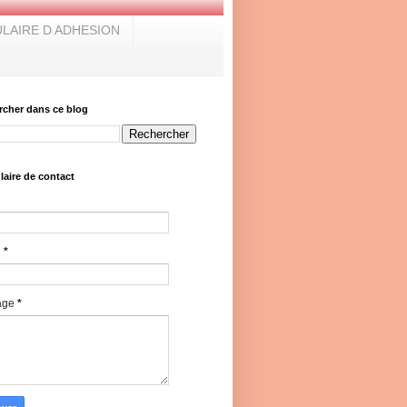
LAIRE D ADHESION
rcher dans ce blog
aire de contact
l
*
age
*