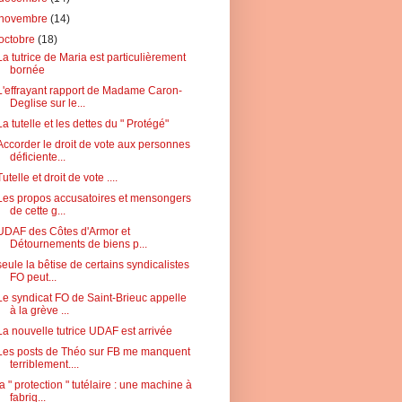
novembre
(14)
octobre
(18)
La tutrice de Maria est particulièrement
bornée
L'effrayant rapport de Madame Caron-
Deglise sur le...
La tutelle et les dettes du " Protégé"
Accorder le droit de vote aux personnes
déficiente...
Tutelle et droit de vote ....
Les propos accusatoires et mensongers
de cette g...
UDAF des Côtes d'Armor et
Détournements de biens p...
seule la bêtise de certains syndicalistes
FO peut...
Le syndicat FO de Saint-Brieuc appelle
à la grève ...
La nouvelle tutrice UDAF est arrivée
Les posts de Théo sur FB me manquent
terriblement....
la " protection " tutélaire : une machine à
fabriq...