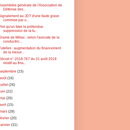
Assemblée générale de l'Association de
Défense des...
Signalement au JDT d'une faute grave
commise par u...
Pire qu'un fake la prétendue
suppression de la tu...
Drame de Millas : selon l'avocate de la
conductric...
Tutelles : augmentation du financement
de la mesur...
Décret n° 2018-767 du 31 août 2018
relatif au fina...
septembre
(15)
août
(16)
juillet
(26)
juin
(22)
mai
(26)
avril
(15)
mars
(28)
février
(20)
janvier
(31)