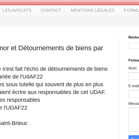
T LES AVOCATS
CONTACT
MENTIONS LEGALES
FORMU
Reche
or et Détournements de biens par
Formul
e s'est fait l'écho de détournements de biens
Nom
lariée de l'UdAF22
 sous tutelle qui souvent de plus en plus
E-mai
raient écrire aux responsables de cet UDAF.
ces responsables
Mess
de l'UDAF22
Saint-Brieuc