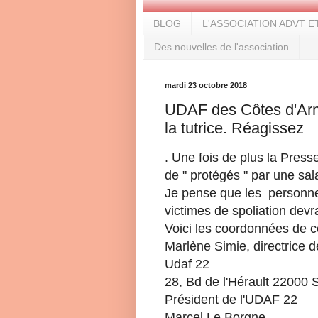
BLOG
L'ASSOCIATION ADVT E
Des nouvelles de l'association
mardi 23 octobre 2018
UDAF des Côtes d'Arm
la tutrice. Réagissez
. Une fois de plus la Press
de " protégés " par une sa
Je pense que les personnes
victimes de spoliation dev
Voici les coordonnées de 
Marlène Simie, directrice 
Udaf 22
28, Bd de l'Hérault 22000 
Président de l'UDAF 22
Marcel Le Borgne