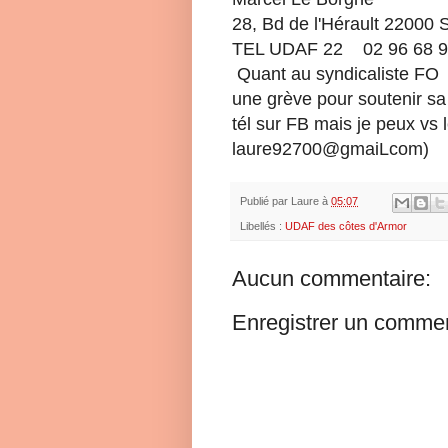
28, Bd de l'Hérault 22000 
TEL UDAF 22 02 96 68 9
Quant au syndicaliste FO q
une grève pour soutenir sa
tél sur FB mais je peux vs
laure92700@gmaiLcom)
Publié par
Laure
à
05:07
Libellés :
UDAF des côtes d'Armor
Aucun commentaire:
Enregistrer un commen